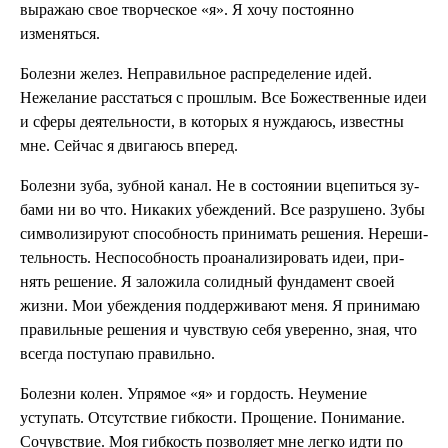
вы­ражаю свое творческое «я». Я хочу постоянно
изменяться.
Болезни желез. Неправильное распределение идей.
Нежелание расстаться с прошлым. Все Божественные идеи
и сферы деятельности, в ко­торых я нуждаюсь, известны
мне. Сейчас я двигаюсь впе­ред.
Болезни зуба, зуб­ной канал. Не в состоянии вцепиться зу­
бами ни во что. Никаких убеж­дений. Все разрушено. Зубы
символизируют способность принимать решения. Нереши­
тельность. Неспособность проанализировать идеи, при­
нять решение. Я заложила солидный фун­дамент своей
жизни. Мои убеждения поддерживают меня. Я принимаю
правиль­ные решения и чувствую се­бя уверенно, зная, что
все­гда поступаю правильно.
Болезни колен. Упрямое «я» и гордость. Не­умение
уступать. Отсутствие гибкости. Прощение. Понимание.
Со­чувствие. Моя гибкость поз­воляет мне легко идти по