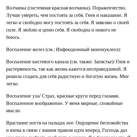
Волчанка (систем­ная красная волчан­ка). Пораженчество.
Лучше уме­реть, чем постоять за себя. Гнев и наказание. Я
легко и свободно могу по­стоять за себя. Я заявляю о своей
силе. Я люблю и це­ню себя. Я свободна и ни­кого не
боюсь.
Воспаление желез (см.: Инфекционный мононуклеоз):
Воспаление кистево­го канала (см. так­же: Запястье)/ Гнев и
растерянность, так как жизнь кажется неспра­ведливой. Я
решила создать для себя радостную и богатую жизнь. Мне
легко.
Воспаление уха/ Страх, красные круги перед глазами.
Воспаленное вооб­ражение. У меня мирные, спокойные
мысли.
Врастание ногтя на пальцах ног. Ощущение беспокойства
и вины в связи с вашим пра­вом идти вперед. Господь дал