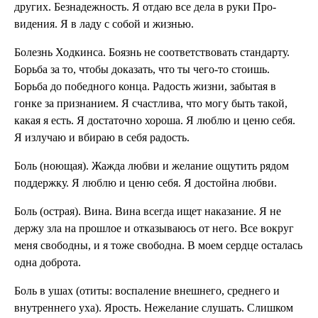
других. Безнадежность. Я отдаю все дела в руки Про­
видения. Я в ладу с собой и жизнью.
Болезнь Ходкинса. Боязнь не соответствовать стандарту.
Борьба за то, чтобы доказать, что ты чего-то сто­ишь.
Борьба до победного кон­ца. Радость жизни, забытая в
гонке за признанием. Я счастлива, что могу быть такой,
какая я есть. Я до­статочно хороша. Я люблю и ценю себя.
Я излучаю и вби­раю в себя радость.
Боль (ноющая). Жажда любви и желание ощутить рядом
поддержку. Я люблю и ценю себя. Я дос­тойна любви.
Боль (острая). Вина. Вина всегда ищет на­казание. Я не
держу зла на прошлое и отказываюсь от него. Все вокруг
меня свободны, и я то­же свободна. В моем сердце осталась
одна доброта.
Боль в ушах (отиты: воспаление внешне­го, среднего и
внут­реннего уха). Ярость. Нежелание слушать. Слишком