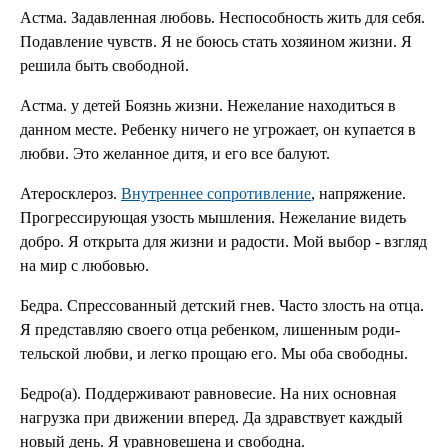
Астма. Задавленная любовь. Неспо­собность жить для себя.
По­давление чувств. Я не боюсь стать хозяином жизни. Я
решила быть сво­бодной.
Астма. у детей Боязнь жизни. Нежелание находиться в
данном месте. Ребенку ничего не угрожает, он купается в
любви. Это же­ланное дитя, и его все балуют.
Атеросклероз.
Внутреннее сопротивление
, напряжение.
Прогрессирую­щая узость мышления. Неже­лание видеть
добро. Я открыта для жизни и ра­дости. Мой выбор - взгляд
на мир с любовью.
Бедра. Спрессованный детский гнев. Часто злость на отца.
Я представляю своего отца ребенком, лишенным роди­
тельской любви, и легко про­щаю его. Мы оба свободны.
Бедро(а). Поддерживают равновесие. На них основная
нагрузка при движении вперед. Да здравствует каждый
но­вый день. Я уравновешена и свободна.