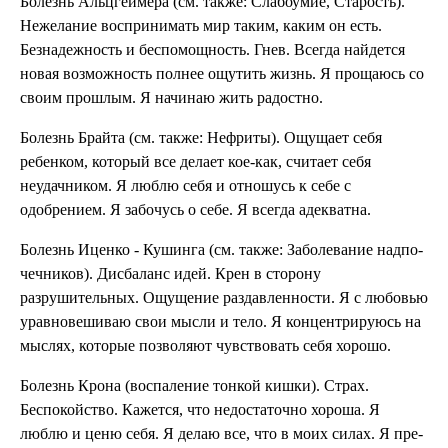
Болезнь Альцгеймера (см. также: Сла­боумие, Старость).
Нежелание воспринимать мир таким, каким он есть.
Безна­дежность и беспомощность. Гнев. Всегда найдется
новая воз­можность полнее ощутить жизнь. Я прощаюсь со
своим прошлым. Я начинаю жить радостно.
Болезнь Брайта (см. также: Нефриты). Ощущает себя
ребенком, ко­торый все делает кое-как, считает себя
неудачником. Я люблю себя и отношусь к себе с
одобрением. Я забочусь о се­бе. Я всегда адекватна.
Болезнь Иценко - Кушинга (см. также: Заболевание надпо­
чечников). Дисбаланс идей. Крен в сто­рону
разрушительных. Ощу­щение раздавленности. Я с любовью
уравновешиваю свои мысли и тело. Я кон­центрируюсь на
мыслях, ко­торые позволяют чувствовать себя хорошо.
Болезнь Крона (вос­паление тонкой кишки). Страх.
Беспокойство. Кажет­ся, что недостаточно хоро­ша. Я
люблю и ценю себя. Я делаю все, что в моих силах. Я пре­