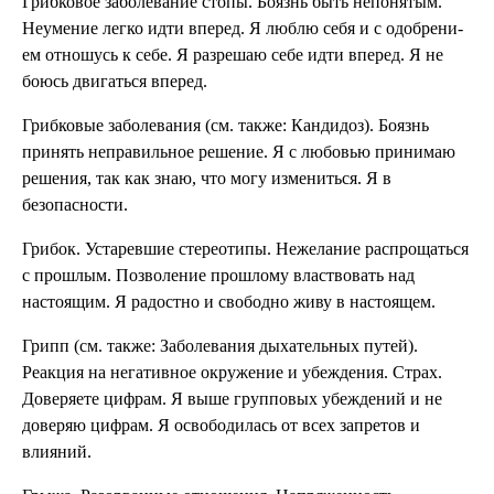
Грибковое заболе­вание стопы. Боязнь быть непонятым.
Не­умение легко идти вперед. Я люблю себя и с одобрени­
ем отношусь к себе. Я раз­решаю себе идти вперед. Я не
боюсь двигаться впе­ред.
Грибковые заболе­вания (см. также: Кандидоз). Боязнь
принять неправильное решение. Я с любовью принимаю
ре­шения, так как знаю, что могу измениться. Я в
безопасности.
Грибок. Устаревшие стереотипы. Не­желание распрощаться
с про­шлым. Позволение прошло­му властвовать над
настоя­щим. Я радостно и свободно живу в настоящем.
Грипп (см. также: За­болевания дыхатель­ных путей).
Реакция на негативное окру­жение и убеждения. Страх.
Доверяете цифрам. Я выше групповых убежде­ний и не
доверяю цифрам. Я освободилась от всех за­претов и
влияний.