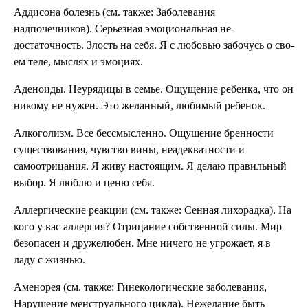
Аддисона болезнь (см. также: Заболева­ния
надпочечников). Серьезная эмоциональная не­
достаточность. Злость на себя. Я с любовью забочусь о сво­
ем теле, мыслях и эмоциях.
Аденоиды. Неурядицы в семье. Ощуще­ние ребенка, что он
никому не нужен. Это желанный, любимый ре­бенок.
Алкоголизм. Все бессмысленно. Ощуще­ние бренности
существова­ния, чувство вины, неадек­ватности и
самоотрицания. Я живу настоящим. Я делаю правильный
выбор. Я люб­лю и ценю себя.
Аллергические реак­ции (см. также: Сен­ная лихорадка). На
кого у вас аллергия? От­рицание собственной силы. Мир
безопасен и дружелю­бен. Мне ничего не угрожа­ет, я в
ладу с жизнью.
Аменорея (см. также: Гинекологические заболевания,
Нару­шение менструаль­ного цикла). Нежелание быть