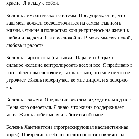
красна. Я в ладу с собой.
Болезнь лимфати­ческой системы. Предупреждение, что
ваш мозг должен сосредоточиться на самом главном в
жизни. Отныне я полностью концентрируюсь на жизни в
лю­бви и радости. Я живу спо­койно. В моих мыслях по­кой,
любовь и радость.
Болезнь Паркинсона (см. также: Пара­лич). Страх и
сильное желание контролировать всех и все. Я пребываю в
расслабленном состоянии, так как знаю, что мне ничто не
угрожает. Жизнь повернулась ко мне лицом, и я доверяю
ей.
Болезнь Пэджета. Ощущение, что земля уходит из-под ног.
Не на кого опе­реться. Я знаю, что жизнь поддер­живает
меня. Жизнь любит меня и заботится обо мне.
Болезнь Хантингто­на (прогрессирую­щая наследственная
хорея). Презрение к себе от неспо­собности повлиять на