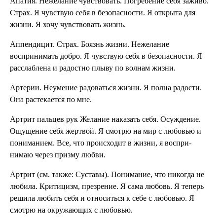
Апатия. Нежелание чувствовать. По­гребение себя заживо.
Страх. Я чувствую себя в безопас­ности. Я открыта для
жизни. Я хочу чувствовать жизнь.
Аппендицит. Страх. Боязнь жизни. Неже­лание
воспринимать добро. Я чувствую себя в безопас­ности. Я
расслаблена и радост­но плыву по волнам жизни.
Артерии. Неумение радоваться жизни. Я полна радости.
Она рас­текается по мне.
Артрит пальцев рук Желание наказать себя. Осуждение.
Ощущение себя жертвой. Я смотрю на мир с любовью и
пониманием. Все, что про­исходит в жизни, я воспри­
нимаю через призму любви.
Артрит (см. также: Суставы). Понимание, что никогда не
любила. Критицизм, презре­ние. Я сама любовь. Я теперь
ре­шила любить себя и относить­ся к себе с любовью. Я
смотрю на окружающих с любовью.