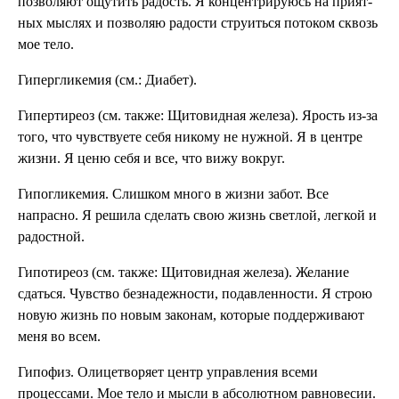
позволя­ют ощутить радость. Я концентрируюсь на прият­
ных мыслях и позволяю ра­дости струиться потоком сквозь
мое тело.
Гипергликемия (см.: Диабет).
Гипертиреоз (см. также: Щитовидная железа). Ярость из-за
того, что чув­ствуете себя никому не нуж­ной. Я в центре
жизни. Я ценю себя и все, что вижу вокруг.
Гипогликемия. Слишком много в жизни за­бот. Все
напрасно. Я решила сделать свою жизнь светлой, легкой и
ра­достной.
Гипотиреоз (см. также: Щитовидная железа). Желание
сдаться. Чувство безнадежности, подавлен­ности. Я строю
новую жизнь по но­вым законам, которые под­держивают
меня во всем.
Гипофиз. Олицетворяет центр управ­ления всеми
процессами. Мое тело и мысли в абсо­лютном равновесии.