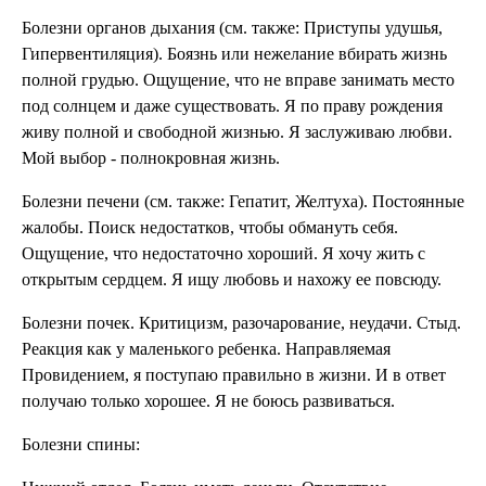
Болезни органов ды­хания (см. также: При­ступы удушья,
Гипер­вентиляция). Боязнь или нежелание вбирать жизнь
полной грудью. Ощу­щение, что не вправе занимать место
под солнцем и даже су­ществовать. Я по праву рождения
жи­ву полной и свободной жиз­нью. Я заслуживаю любви.
Мой выбор - полнокровная жизнь.
Болезни печени (см. также: Гепатит, Же­лтуха). Постоянные
жалобы. Поиск недостатков, чтобы обма­нуть себя.
Ощущение, что не­достаточно хороший. Я хочу жить с
открытым сердцем. Я ищу любовь и нахожу ее повсюду.
Болезни почек. Критицизм, разочарование, неудачи. Стыд.
Реакция как у маленького ребенка. Направляемая
Провидени­ем, я поступаю правильно в жизни. И в ответ
получаю только хорошее. Я не боюсь развиваться.
Болезни спины: