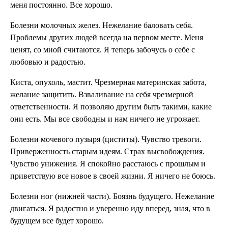
меня постоянно. Все хорошо.
Болезни молочных желез. Нежелание баловать себя.
Проблемы других людей всег­да на первом месте. Меня
ценят, со мной считают­ся. Я теперь забочусь о себе с
любовью и радостью.
Киста, опухоль, мастит. Чрезмерная материнская за­бота,
желание защитить. Взваливание на себя чрезмер­ной
ответственности. Я позволяю другим быть та­кими, какие
они есть. Мы все свободны и нам ничего не уг­рожает.
Болезни мочевого пузыря (циститы). Чувство тревоги.
Привержен­ность старым идеям. Страх вы­свобождения.
Чувство униже­ния. Я спокойно расстаюсь с про­шлым и
приветствую все новое в своей жизни. Я ничего не боюсь.
Болезни ног (нижней части). Боязнь будущего. Нежелание
двигаться. Я радостно и уверенно иду вперед, зная, что в
будущем все будет хорошо.