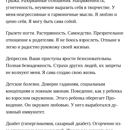
Грыжа. Разорванные отношения. На­пряженность,
угнетенность, неумение выразить себя в твор­честве. У
меня неагрессивные и гар­моничные мысли. Я люблю и
ценю себя. Я могу быть сама собой.
Грызете ногти. Растерянность. Самоедство. Презрительное
отношение к родителям. Я не боюсь взрослеть. Отныне я
легко и радостно руковожу своей жизнью.
Депрессия. Ваши приступы ярости безо­сновательны.
Полная безна­дежность. Страхи других людей, их за­преты
не волнуют меня. Я сама создаю свою жизнь.
Детские болезни. Доверие гаданиям, социаль­ным
концепциям и ложным законам. Поведение, как у ре­бенка
во взрослом окружении. Этого ребенка оберегает Про­
видение. Он окружен любо­вью. У него выработался ду­
ховный иммунитет.
Диабет (гиперглике­мия, сахарный диа­бет). Огорчение из-