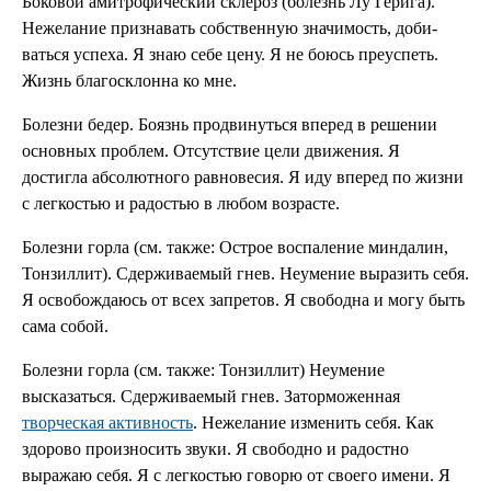
Боковой амитрофический склероз (бо­лезнь Лу Герига).
Нежелание признавать соб­ственную значимость, доби­
ваться успеха. Я знаю себе цену. Я не боюсь преуспеть.
Жизнь благо­склонна ко мне.
Болезни бедер. Боязнь продвинуться вперед в решении
основных проблем. Отсутствие цели движения. Я
достигла абсолютного рав­новесия. Я иду вперед по жиз­ни
с легкостью и радостью в любом возрасте.
Болезни горла (см. также: Острое вос­паление миндалин,
Тонзиллит). Сдерживаемый гнев. Неуме­ние выразить себя.
Я освобождаюсь от всех за­претов. Я свободна и могу быть
сама собой.
Болезни горла (см. также: Тонзиллит) Неумение
высказаться. Сдер­живаемый гнев. Заторможен­ная
творческая активность
. Нежелание изменить себя. Как
здорово произносить зву­ки. Я свободно и радостно
выражаю себя. Я с легкостью говорю от своего имени. Я