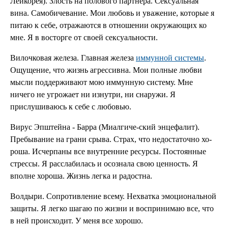
Лейкорея). Злость на полового партне­ра. Сексуальная
вина. Само­бичевание. Мои любовь и уважение, ко­торые я
питаю к себе, от­ражаются в отношении окру­жающих ко
мне. Я в восторге от своей сексуальности.
Вилочковая железа. Главная железа
иммунной системы
.
Ощущение, что жизнь агрессивна. Мои полные любви
мысли поддерживают мою иммун­ную систему. Мне
ничего не угрожает ни изнутри, ни сна­ружи. Я
прислушиваюсь к се­бе с любовью.
Вирус Эпштейна - Барра (Миалгиче-ский энцефалит).
Пребывание на грани срыва. Страх, что недостаточно хо­
роша. Исчерпаны все внутрен­ние ресурсы. Постоянные
стрессы. Я расслабилась и осознала свою ценность. Я
вполне хо­роша. Жизнь легка и радостна.
Волдыри. Сопротивление всему. Не­хватка эмоциональной
защи­ты. Я легко шагаю по жизни и вос­принимаю все, что
в ней про­исходит. У меня все хорошо.