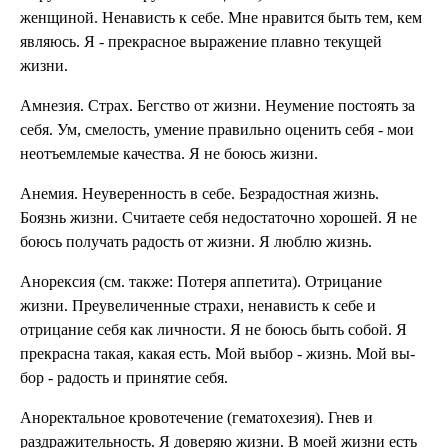
женщиной. Ненависть к себе. Мне нравится быть тем, кем
являюсь. Я - прекрасное вы­ражение плавно текущей
жизни.
Амнезия. Страх. Бегство от жизни. Не­умение постоять за
себя. Ум, смелость, умение пра­вильно оценить себя - мои
неотъемлемые качества. Я не боюсь жизни.
Анемия. Неуверенность в себе. Безра­достная жизнь.
Боязнь жиз­ни. Считаете себя недоста­точно хорошей. Я не
боюсь получать радость от жизни. Я люблю жизнь.
Анорексия (см. так­же: Потеря аппетита). Отрицание
жизни. Преувели­ченные страхи, ненависть к се­бе и
отрицание себя как лич­ности. Я не боюсь быть собой. Я
пре­красна такая, какая есть. Мой выбор - жизнь. Мой вы­
бор - радость и принятие себя.
Аноректальное кровотечение (гематохезия). Гнев и
раздражительность. Я доверяю жизни. В моей жизни есть