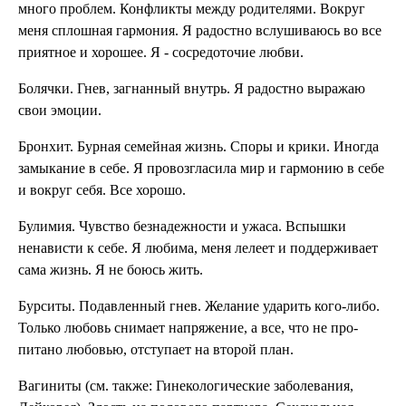
много проблем. Конфликты между родителя­ми. Вокруг
меня сплошная гар­мония. Я радостно вслуши­ваюсь во все
приятное и хо­рошее. Я - сосредоточие лю­бви.
Болячки. Гнев, загнанный внутрь. Я радостно выражаю
свои эмоции.
Бронхит. Бурная семейная жизнь. Спо­ры и крики. Иногда
замыкание в себе. Я провозгласила мир и гар­монию в себе
и вокруг себя. Все хорошо.
Булимия. Чувство безнадежности и ужаса. Вспышки
ненависти к себе. Я любима, меня лелеет и под­держивает
сама жизнь. Я не боюсь жить.
Бурситы. Подавленный гнев. Желание ударить кого-либо.
Только любовь снимает нап­ряжение, а все, что не про­
питано любовью, отступает на второй план.
Вагиниты (см. так­же: Гинекологичес­кие заболевания,