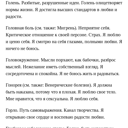
Голень. Разбитые, разрушенные идеи. Голень олицетворяет
нормы жизни. Я достигла высших стандар­тов в любви и
радости.
Головная боль (см. также: Мигрень). Неприятие себя.
Критичес­кое отношение к своей персо­не. Страх. Я люблю
и ценю себя. Я смотрю на себя глазами, полными любви. Я
ничего не боюсь.
Головокружение. Мысли порхают, как бабоч­ки, разброс
мыслей. Нежела­ние иметь собственный взгляд. Я
сосредоточена и спокой­на. Я не боюсь жить и радо­ваться.
Гонорея (см. также: Венерические болез­ни). Я должна
быть наказана, по­тому что я плохая. Я люблю свое тело.
Мне нра­вится, что я сексуальна. Я лю­блю себя.
Горло. Путь самовыражения. Канал творчества. Я
открываю свое сердце и воспеваю радости любви.