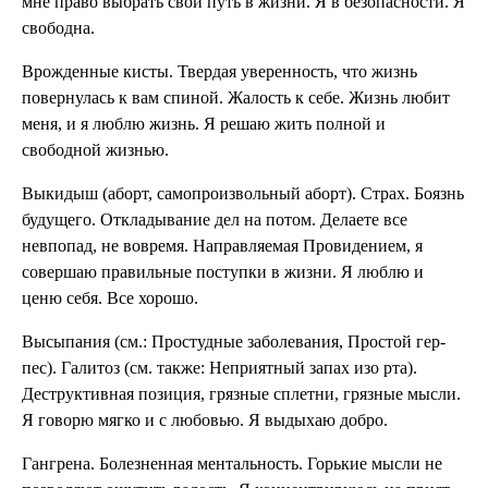
мне право вы­брать свой путь в жизни. Я в безопасности. Я
свободна.
Врожденные кисты. Твердая уверенность, что жизнь
повернулась к вам спиной. Жалость к себе. Жизнь любит
меня, и я люблю жизнь. Я решаю жить полной и
свободной жизнью.
Выкидыш (аборт, самопроизвольный аборт). Страх. Боязнь
будущего. От­кладывание дел на потом. Делаете все
невпопад, не во­время. Направляемая Провидени­ем, я
совершаю правильные поступки в жизни. Я люблю и
ценю себя. Все хорошо.
Высыпания (см.: Простудные заболе­вания, Простой гер­
пес). Галитоз (см. также: Неприятный запах изо рта).
Деструктивная позиция, гряз­ные сплетни, грязные мысли.
Я говорю мягко и с любовью. Я выдыхаю добро.
Гангрена. Болезненная ментальность. Горькие мысли не