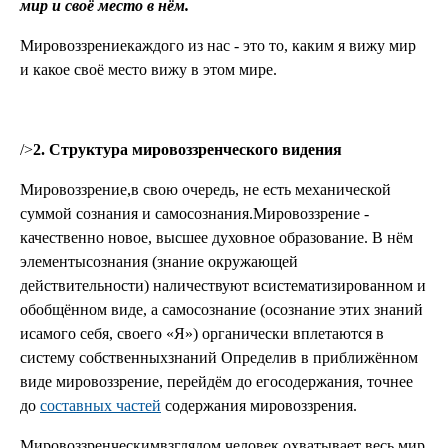
мир и своё место в нём.
Мировоззрениекаждого из нас - это то, каким я вижу мир
и какое своё место вижу в этом мире.
/>
2.
Структура мировоззренческого видения
Мировоззрение,в свою очередь, не есть механической
суммой сознания и самосознания.Мировоззрение -
качественно новое, высшее духовное образование. В нём
элементысознания (знание окружающей
действительности) наличествуют всистематизированном и
обобщённом виде, а самосознание (осознание этих знаний
исамого себя, своего «Я») органически вплетаются в
систему собственныхзнаний Определив в приближённом
виде мировоззрение, перейдём до егосодержания, точнее
до
составных частей
содержания мировоззрения.
Мировоззренческимвзглядом человек охватывает весь мир