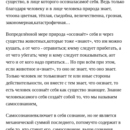
существо, в лице которого осозналасамоё себя. Ведь только
благодаря человеку и в лице человека природа знает,
чтоона цветная, тёплая, съедобна, величественна, грозная,
закономерная,катастрофичная…
Вопределённой мере природа «осознаёт» себя и через
существа животных,которые тоже «знают», что им можно
кушать, а от чего - отравиться; кчему следует прибегать, а
от чего убегать; чему и кому следует показываться, аот
чего и от кого надо прятаться… Но при всём при этом,
если животное и«знает», то оно не знает, что оно знает.
Только человек не толькознает те или иные стороны
действительности, он вместе с тем знает, что онзнает, то
есть человек осознаёт себя как существо знающее. Знание
человекасамого себя создаёт собой то, что мы называем
самосознанием
.
Самосознаниевключает в себя сознание, но не является
механической суммой последнего, потомучто содержит в
себе то, что ставит его, самосознание, выше сознания.