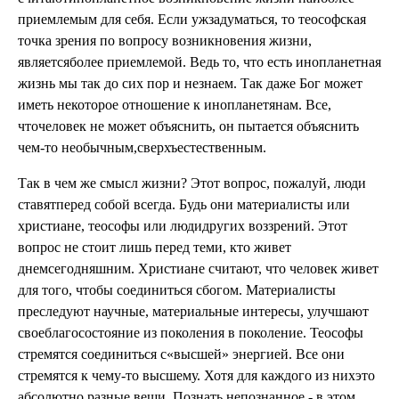
приемлемым для себя. Если ужзадуматься, то теософская
точка зрения по вопросу возникновения жизни,
являетсяболее приемлемой. Ведь то, что есть инопланетная
жизнь мы так до сих пор и незнаем. Так даже Бог может
иметь некоторое отношение к инопланетянам. Все,
чточеловек не может объяснить, он пытается объяснить
чем-то необычным,сверхъестественным.
Так в чем же смысл жизни? Этот вопрос, пожалуй, люди
ставятперед собой всегда. Будь они материалисты или
христиане, теософы или людидругих воззрений. Этот
вопрос не стоит лишь перед теми, кто живет
днемсегодняшним. Христиане считают, что человек живет
для того, чтобы соединиться сбогом. Материалисты
преследуют научные, материальные интересы, улучшают
своеблагосостояние из поколения в поколение. Теософы
стремятся соединиться с«высшей» энергией. Все они
стремятся к чему-то высшему. Хотя для каждого из нихэто
абсолютно разные вещи. Познать непознанное - в этом,