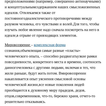
предположениями (например, совершенно антинаучными)
и концептуальнымсодержанием наших смысложизненных
идеалов. Отвлекаемся также от
постоянногодиалектического противоречиями между
разумом человека, его чувствами и волей.Для того, чтобы
изучать любое явление надо сначала посмотреть на него в
идеале,в отрыве от привходящих элементов.
Мировоззрение
–
комплексная форма
сознания,объемлющая самые разные «пласты»
человеческого опыта, – способно раздвигатьузкие рамки
повседневности, конкретного места и времени, соотносить
данногочеловека с другими людьми, включая и тех, что
жили раньше, будут жить потом. Вмировоззрении
накапливается опыт уяснения смысловой основы
человеческой жизни,все новые поколения людей
приобщаются к духовному миру прадедов, дедов,
отцов,современников, что-то, бережно храня, отчего-то
решительно отказываясь.