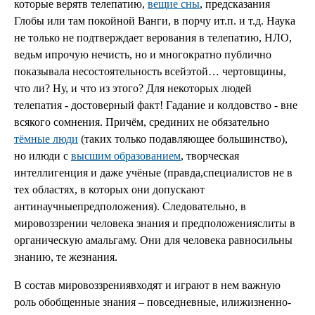
которые верятв телепатию,
вещие сны
, предсказания
Глобы или там покойной Ванги, в порчу ит.п. и т.д. Наука
не только не подтверждает верования в телепатию, НЛО,
ведьм ипрочую нечисть, но и многократно публично
показывала несостоятельность всейэтой… чертовщины,
что ли? Ну, и что из этого? Для некоторых людей
телепатия - достоверный факт! Гадание и колдовство - вне
всякого сомнения. Причём, срединих не обязательно
тёмные люди
(таких только подавляющее большинство),
но илюди с
высшим образованием
, творческая
интеллигенция и даже учёные (правда,специалистов не в
тех областях, в которых они допускают
антинаучныепредположения). Следовательно, в
мировоззрении человека знания и предположенияслиты в
органическую амальгаму. Они для человека равносильны
знанию, те жезнания.
В состав мировоззрениявходят и играют в нем важную
роль обобщенные знания – повседневные, илижизненно-