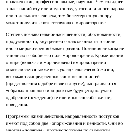
практические, профессиональные, научные. Чем солиднее
запас знаний вту или иную эпоху, у того или иного народа
или отдельного человека, тем болеесерьезную опору
может получить соответствующее мировоззрение.
Степень познавательнойнасыщенности, обоснованности,
продуманности, внутренней согласованности тогоили
иного мировоззрения бывает разной. Познания никогда не
заполняют собойвсего поля мировоззрения. Кроме знаний
о мире (включая и мир человека) вмировоззрении
осмысливается также весь уклад человеческой жизни,
выражаютсяопределенные системы ценностей
(представления о добре и зле и другие),выстраиваются
«образы» прошлого и «проекты» будущего,получают
одобрение (осуждение) те или иные способы жизни,
поведения.
Программы жизни,действия, направленность поступков
имеют под собой две «опоры»:знания и ценности. Они во
многом «полярны», противоположны по своейсути.