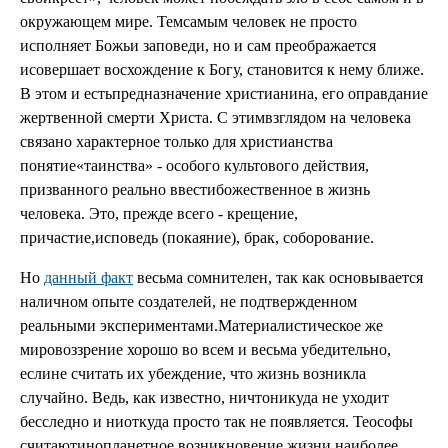
окружающем мире. Темсамым человек не просто
исполняет Божьи заповеди, но и сам преображается
исовершает восхождение к Богу, становится к нему ближе.
В этом и естьпредназначение христианина, его оправдание
жертвенной смерти Христа. С этимвзглядом на человека
связано характерное только для христианства
понятие«таинства» - особого культового действия,
призванного реально ввестибожественное в жизнь
человека. Это, прежде всего - крещение,
причастие,исповедь (покаяние), брак, соборование.
Но
данный факт
весьма сомнителен, так как основывается
наличном опыте создателей, не подтвержденном
реальными экспериментами.Материалистическое же
мировоззрение хорошо во всем и весьма убедительно,
еслине считать их убеждение, что жизнь возникла
случайно. Ведь, как известно, ничтоникуда не уходит
бесследно и ниоткуда просто так не появляется. Теософы
считаютинопланетное возникновение жизни наиболее