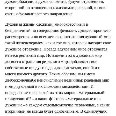
духовнойжизни, а духовная жизнь, будучи отражением,
вторичной по отношению к жизниматериальной, в свою
очень обуславливает это направление
Духовная жизнь- сложный, многокрасочный и
безграничный по содержанию феномен. Длявсестороннего
рассмотрения и во всех деталях постижения духовный мир
такой женеисчерпаем, как и тот мир, который находит свое
духовное отражение. Правда вдуховном мире отражается
не весь реальный мир. Но взамен этого духовный мир
досвоего отражения реального мира добавляет свои
собственные продукты: догадки,фантазию, ошибки и
много кое-чего другого. Таким образом, мы имеем
двебесконечны6е неисчислимые величины: реальный мир
и мир духовный в их сложномвзаимодействии. И
определение того, какой их этих миров - материальный
илидуховный? - и какие факторы - материальные или
духовные - в каждом отдельномслучае первычные, а какие
вторичные, не всегда будет однозначным. В однислучаях