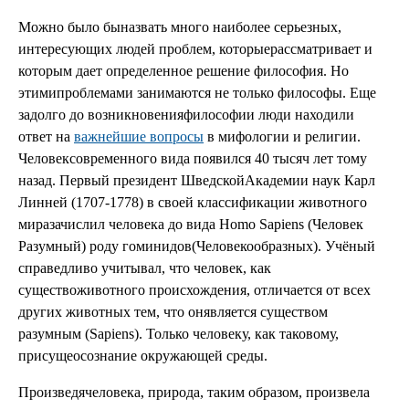
Можно было быназвать много наиболее серьезных,
интересующих людей проблем, которыерассматривает и
которым дает определенное решение философия. Но
этимипроблемами занимаются не только философы. Еще
задолго до возникновенияфилософии люди находили
ответ на
важнейшие вопросы
в мифологии и религии.
Человексовременного вида появился 40 тысяч лет тому
назад. Первый президент ШведскойАкадемии наук Карл
Линней (1707-1778) в своей классификации животного
миразачислил человека до вида Homo Sapiens (Человек
Разумный) роду гоминидов(Человекообразных). Учёный
справедливо учитывал, что человек, как
существоживотного происхождения, отличается от всех
других животных тем, что онявляется существом
разумным (Sapiens). Только человеку, как таковому,
присущеосознание окружающей среды.
Произведячеловека, природа, таким образом, произвела