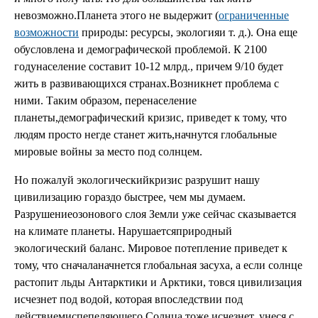
невозможно.Планета этого не выдержит (
ограниченные
возможности
природы: ресурсы, экологияи т. д.). Она еще
обусловлена и демографической проблемой. К 2100
годунаселение составит 10-12 млрд., причем 9/10 будет
жить в развивающихся странах.Возникнет проблема с
ними. Таким образом, перенаселение
планеты,демографический кризис, приведет к тому, что
людям просто негде станет жить,начнутся глобальные
мировые войны за место под солнцем.
Но пожалуй экологическийкризис разрушит нашу
цивилизацию гораздо быстрее, чем мы думаем.
Разрушениеозонового слоя Земли уже сейчас сказывается
на климате планеты. Нарушаетсяприродный
экологический баланс. Мировое потепление приведет к
тому, что сначаланачнется глобальная засуха, а если солнце
растопит льды Антарктики и Арктики, товся цивилизация
исчезнет под водой, которая впоследствии под
действиемиспепеляющего Солнца тоже исчезнет, унеся с