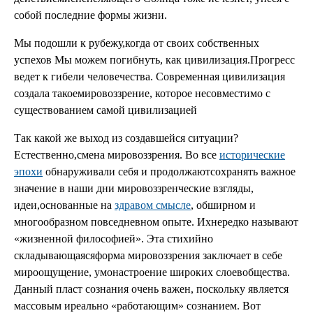
собой последние формы жизни.
Мы подошли к рубежу,когда от своих собственных
успехов Мы можем погибнуть, как цивилизация.Прогресс
ведет к гибели человечества. Современная цивилизация
создала такоемировоззрение, которое несовместимо с
существованием самой цивилизацией
Так какой же выход из создавшейся ситуации?
Естественно,смена мировоззрения. Во все
исторические
эпохи
обнаруживали себя и продолжаютсохранять важное
значение в наши дни мировоззренческие взгляды,
идеи,основанные на
здравом смысле
, обширном и
многообразном повседневном опыте. Ихнередко называют
«жизненной философией». Эта стихийно
складывающаясяформа мировоззрения заключает в себе
мироощущение, умонастроение широких слоевобщества.
Данный пласт сознания очень важен, поскольку является
массовым иреально «работающим» сознанием. Вот