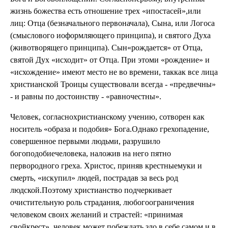
жизнь божества есть отношение трех «ипостасей»,или
лиц: Отца (безначального первоначала), Сына, или Логоса
(смыслового иоформляющего принципа), и святого Духа
(животворящего принципа). Сын«рождается» от Отца,
святой Дух «исходит» от Отца. При этоми «рождение» и
«исхождение» имеют место не во времени, таккак все лица
христианской Троицы существовали всегда - «предвечны»
- и равны по достоинству - «равночестны».
Человек, согласнохристианскому учению, сотворен как
носитель «образа и подобия» Бога.Однако грехопадение,
совершенное первыми людьми, разрушило
богоподобиечеловека, наложив на него пятно
первородного греха. Христос, приняв крестныемуки и
смерть, «искупил» людей, пострадав за весь род
людской.Поэтому христианство подчеркивает
очистительную роль страдания, любогоограничения
человеком своих желаний и страстей: «принимая
свойкрест», человек может побеждать зло в себе самом и в