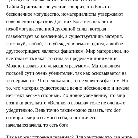
Тайна.Христианское учение говорит, что Бог-это
бесконечное могущество, номатериалисты утверждают
совершенно обратное. Для них Бога нет, как нет и
некоймогущественной духовной силы, которая
главенствует во вселенной, а существуетлишь материя.
Пожалуй, любой, кто убежден в чем-то одном, а любое
другоеотрицает, является фанатиком. Мир материален, но
все-таки есть какая-то сила,за пределами понимания.
Можно назвать это «высшим разумом». Материализм
посвоей сути очень убедителен, так как основывается на
эксперименте. Что недоказано, то не является фактом. Но
то, что материя существовала вечно ибесконечно и начала
нет факт весьма спорный. Их новое убеждение, что мир
возникв результате «Великого взрыва» тоже не очень-то
убедительно. Ведь точно такжеможно сказать, что бог
сотворил мир из самого себя, и нет ничего
начальнееначала, то есть бога.
Так как же устроена вселенная? Для христиан это два мира