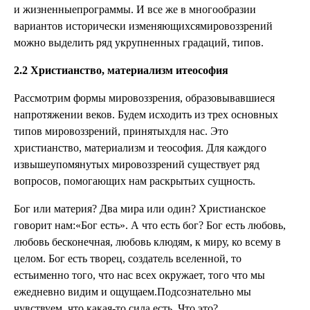
и жизненныепрограммы. И все же в многообразии
вариантов исторически изменяющихсямировоззрений
можно выделить ряд укрупненных градаций, типов.
2.2 Христианство, материализм итеософия
Рассмотрим формы мировоззрения, образовывавшиеся
напротяжении веков. Будем исходить из трех основных
типов мировоззрений, принятыхдля нас. Это
христианство, материализм и теософия. Для каждого
извышеупомянутых мировоззрений существует ряд
вопросов, помогающих нам раскрытьих сущность.
Бог или материя? Два мира или один? Христианское
говорит нам:«Бог есть». А что есть бог? Бог есть любовь,
любовь бесконечная, любовь клюдям, к миру, ко всему в
целом. Бог есть творец, создатель вселенной, то
естьименно того, что нас всех окружает, того что мы
ежедневно видим и ощущаем.Подсознательно мы
чувствуем, что какая-то сила есть. Что это?