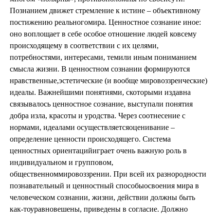
Познанием движет стремление к истине – объективному
постижению реальногомира. Ценностное сознание иное:
оно воплощает в себе особое отношение людей ковсему
происходящему в соответствии с их целями,
потребностями, интересами, темили иным пониманием
смысла жизни. В ценностном сознании формируются
нравственные,эстетические (и вообще мировоззренческие)
идеалы. Важнейшими понятиями, скоторыми издавна
связывалось ценностное сознание, выступали понятия
добра изла, красоты и уродства. Через соотнесение с
нормами, идеалами осуществляетсяоценивание –
определение ценности происходящего. Система
ценностных ориентацийиграет очень важную роль в
индивидуальном и групповом,
общественноммировоззрении. При всей их разнородности
познавательный и ценностный способыосвоения мира в
человеческом сознании, жизни, действии должны быть
как-тоуравновешены, приведены в согласие. Должно