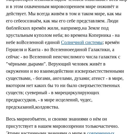
и в этом охваченным мировоззрением мире онживёт и
действует. Мы всегда живём в том и таком мире, как мы
его себеосознаём, как мы его себе представляем. Люди
библейских времён жили, например,на Земле под
хрустальным куполом неба; во времена Коперника - на
небе воВселенной единой
Солнечной системы
; времён
Гершеля и Канта - во Вселенноеединой Галактики, а
сейчас - во Вселенной неисчислимого числа галактик с
"чёрными дырами". Верующий человек живёт в
окружении и во взаимодействии изсверхъестественными
существами, - богами, ангелами, духами; атеист - в мире,
вкотором нет каких бы то ни было сверхъестественных
существ; суеверный - в мирециркулирующих
предрассудков, - в мире исцелений, чудес,
предсказаний,колдовства.
Весь мирнеобъятен, и своими знаниями о нём он
присутствует в нашем мировоззрении толькочастично.
Этими частичными знаниями о мире в
современных