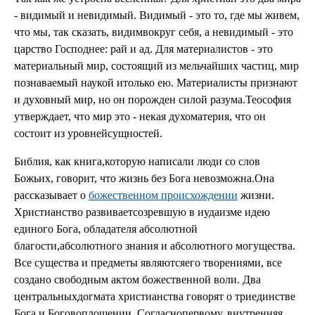
- видимый и невидимый. Видимый - это то, где мы живем,
что мы, так сказать, видимвокруг себя, а невидимый - это
царство Господнее: рай и ад. Для материалистов - это
материальный мир, состоящий из мельчайших частиц, мир
познаваемый наукой итолько ею. Материалисты признают
и духовный мир, но он порожден силой разума.Теософия
утверждает, что мир это - некая духоматерия, что он
состоит из уровнейсущностей.
Библия, как книга,которую написали люди со слов
Божьих, говорит, что жизнь без Бога невозможна.Она
рассказывает о
божественном происхождении
жизни.
Христианство развиваетсозревшую в иудаизме идею
единого Бога, обладателя абсолютной
благости,абсолютного знания и абсолютного могущества.
Все существа и предметы являютсяего творениями, все
создано свободным актом божественной воли. Два
центральныхдогмата христианства говорят о триединстве
Бога и Боговоплощении. Согласнопервому, внутренняя