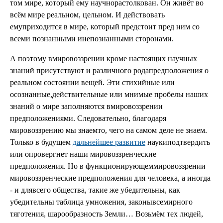
том мире, который ему научнорастолкован. Он живёт во
всём мире реальном, цельном. И действовать
емуприходится в мире, который предстоит пред ним со
всеми познанными инепознанными сторонами.
А поэтому вмировоззрении кроме настоящих научных
знаний присутствуют и различного родапредположения о
реальном состоянии вещей. Эти стихийные или
осознанные,действительные или мнимые пробелы наших
знаний о мире заполняются вмировоззрении
предположениями. Следовательно, благодаря
мировоззрению мы знаемто, чего на самом деле не знаем.
Только в будущем
дальнейшее развитие
наукиподтвердить
или опровергнет наши мировоззренческие
предположения. Но в функционирующеммировоззрении
мировоззренческие предположения для человека, а иногда
- и длявсего общества, такие же убедительны, как
убедительны таблица умножения, законывсемирного
тяготения, шарообразность Земли… Возьмём тех людей,