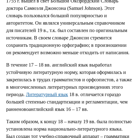
1755 г. вышел в свет Большой Оксфордский Словарь
доктора Самюэля Джонсона (Samuel Johnson). Этот
словарь пользовался большой популярностью и
авторитетом. Он являлся универсальным справочником
для писателей 19 в., т.к. был составлен по оригинальным
источникам. В своем словаре Джонсон стремится
сохранить традиционную орфографию; в произношении
он рекомендует возможно меньше отходить от написания.
В течение 17 – 18 вв. английский язык выработал
устойчивую литературную норму, которая оформилась и
закрепилась в трудах грамматистов и орфоэпистов, а также
в многочисленных литературных произведениях этого
периода.
Литературный язык
18 в. отличается гораздо
большей степенью стандартизации и регламентации, чем
ранненовоанглийский язык 16 – 17 вв.
Таким образом, к концу 18 – началу 19 вв. была полностью
установлена норма национально-литературного языка.
Был создан тот учебно-справочный аппарат – грамматики