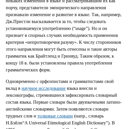
никаких изменений в языке и рассматривавшим их как
порчу, представители эмпирического направления
признавали изменение и развитие в языке. Так, например,
Дж.Пристли высказывается за то, чтобы следовать
установившемуся употреблению (“usage”). Но и он
признает в спорных случаях необходимость применения
критерия «непротиворечия разуму». К числу сторонников
этого направления могут быть отнесены и такие авторы
грамматик как Брайтленд и Гринвуд. Таким образом, к
концу 18 в. были установлены правила употребления
грамматических форм.
Одновременно с орфоэпистами и грамматистами свой
вклад в
научное исследование
языка внесли и
лексикографы, стремившиеся зафиксировать словарный
состав языка. Первые словари были двуязычными латино-
английскими словарями. Затем появляются словари
трудных слов и
толковые словари
(напр., словарь
Н.Бэйли“A Universal Etimological English Dictionary”). В