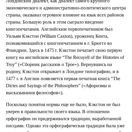
Лондонский диалект, как диалект самого крупного
экономического и административно-политического центра
страны, оказывал огромное влияние на язык всех районов
страны. Большую роль в этом сыграло введение
книгопечатания. Английским первопечатником был
Уильям Кэкстон (William Caxton), уроженец Кента,
познакомившийся с книгопечатанием в г. Брюгге во
Фландрии. Здесь в 1475 г. Кэкстон печатает свою первую
книгу на английском языке “The Recuyell of the Histories of
Troy” («Сборник рассказов о Трое»). Вернувшись на
родину, Кэкстон открывает в Лондоне типографию, и в
1477 г. в Англии появляется первая печатная книга “The
Dictes and Sayings of the Philosophers” («Афоризмы и
высказывания философов»).
Поскольку понятия нормы еще не было, Кэкстон не был
уверен в правильности своего языка. В отношении
орфографии он придерживался традиции, выработанной
писцами. Однако эта орфографическая традиция была уже