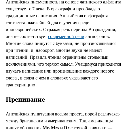
Английская письменность на основе латинского алфавита
существует с 7 века. В орфографии преобладают
традиционные написания. Английская орфография
считается тяжелейшей для изучения среди
индоевропейских. Отражая речь периода Возрождения,
она не соответствует
современной речи
англофонов.
Многие слова пишутся с буквами, не произносящимися
при чтении, и, наоборот, многие звуки не имеют
написаний. Правила чтения ограничены столькими
исключениями, что теряют смысл. Учащемуся приходится
изучать написание или произношение каждого нового
слова , в связи с чем в словарях указывают его
транскрипцию .
Препинание
Английская пунктуация весьма проста, порой различаясь
между британским и американским. Так, американцы
пишут обращения
Mr, Mrs и Dr
с точкой, кавычки —