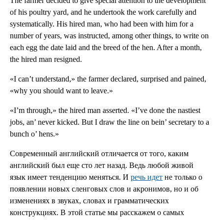
The farmer decided to give special attention to the development
of his poultry yard, and he undertook the work carefully and
systematically. His hired man, who had been with him for a
number of years, was instructed, among other things, to write on
each egg the date laid and the breed of the hen. After a month,
the hired man resigned.
«I can’t understand,» the farmer declared, surprised and pained,
«why you should want to leave.»
«I’m through,» the hired man asserted. «I’ve done the nastiest
jobs, an’ never kicked. But I draw the line on bein’ secretary to a
bunch o’ hens.»
Современный английский отличается от того, каким
английский был еще сто лет назад. Ведь любой живой
язык имеет тенденцию меняться. И
речь идет
не только о
появлении новых сленговых слов и акронимов, но и об
изменениях в звуках, словах и грамматических
конструкциях. В этой статье мы расскажем о самых