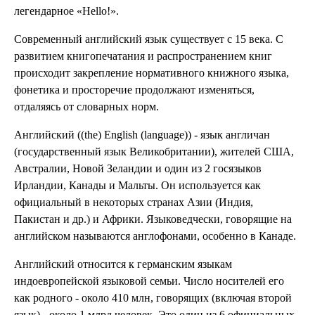
легендарное «Hello!».
Современный английский язык существует с 15 века. С
развитием книгопечатания и распространением книг
происходит закрепление нормативного книжного языка,
фонетика и просторечие продолжают изменяться,
отдаляясь от словарных норм.
Английский ((the) English (language)) - язык англичан
(государственный язык Великобритании), жителей США,
Австралии, Новой Зеландии и один из 2 госязыков
Ирландии, Канады и Мальты. Он используется как
официальный в некоторых странах Азии (Индия,
Пакистан и др.) и Африки. Языковедчески, говорящие на
английском называются англофонами, особенно в Канаде.
Английский относится к германским языкам
индоевропейской языковой семьи. Число носителей его
как родного - около 410 млн, говорящих (включая второй
язык) - около 1 млрд человек. Это один из 6 официальных