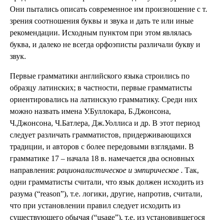
Они пытались описать современное им произношение с т.
зрения соотношения буквы и звука и дать те или иные
рекомендации. Исходным пунктом при этом являлась
буква, и далеко не всегда орфоэписты различали букву и
звук.
Первые грамматики английского языка строились по
образцу латинских; в частности, первые грамматисты
ориентировались на латинскую грамматику. Среди них
можно назвать имена У.Буллокара, Б.Джонсона,
Ч.Джонсона, Ч.Батлера, Дж.Уоллиса и др. В этот период
следует различать грамматистов, придерживающихся
традиции, и авторов с более передовыми взглядами. В
грамматике 17 – начала 18 в. намечается два основных
направления:
рационалистическое и эмпирическое
. Так,
одни грамматисты считали, что язык должен исходить из
разума (“reason”), т.е. логики, другие, напротив, считали,
что при установлении правил следует исходить из
существующего обычая (“usage”), т.е. из установившегося