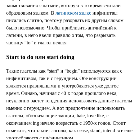
заимствованно с латыни, которую в то время считали
образцовым языком. В
латинском языке
инфинитвы
писались слитно, поэтому разорвать их другим словом
было невозможно. Чтобы приблизить английский к
латыни, в него ввели правило о том, что разрывать
частицу “to” и глагол нельзя.
Start to do или start doing
Такие глаголы как “start” и “begin” используются как с
инфинитивом, так и с герундием. Обе конструкции
являются правильными и употребляются уже долгое
время. Однако, начиная с 40-х годов прошлого века,
неуклонно растет тенденция использовать данные глаголы
именно с герундием. А вот предпочтение использовать
глаголы, обозначающие эмоции, hate, love like, с
окончанием ing начало возрастать с 1950-х годов. Стоит
отметить, что такие глаголы, как cease, stand, intend все еще
употребляются с инфинитивом.