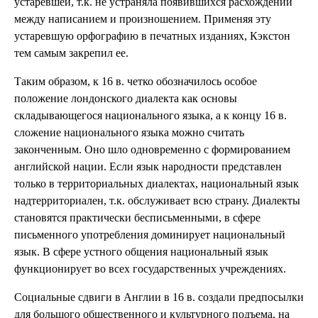
устаревшей, т.к. не устраняла появившихся расхождений
между написанием и произношением. Применяя эту
устаревшую орфографию в печатных изданиях, Кэкстон
тем самым закрепил ее.
Таким образом, к 16 в. четко обозначилось особое
положение лондонского диалекта как основы
складывающегося национального языка, а к концу 16 в.
сложение национального языка можно считать
законченным. Оно шло одновременно с формированием
английской нации. Если язык народности представлен
только в территориальных диалектах, национальный язык
надтерриториален, т.к. обслуживает всю страну. Диалекты
становятся практически бесписьменными, в сфере
письменного употребления доминирует национальный
язык. В сфере устного общения национальный язык
функционирует во всех государственных учреждениях.
Социальные сдвиги в Англии в 16 в. создали предпосылки
для большого общественного и культурного подъема, на