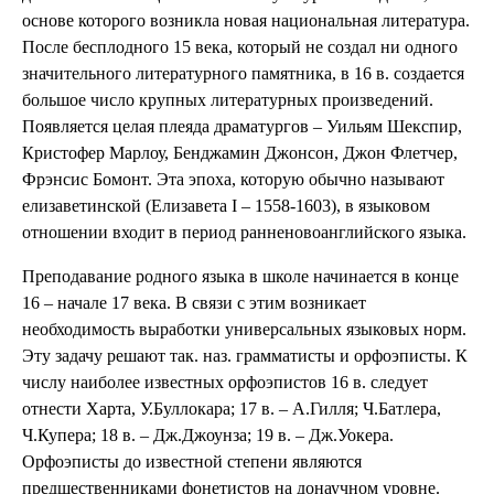
основе которого возникла новая национальная литература.
После бесплодного 15 века, который не создал ни одного
значительного литературного памятника, в 16 в. создается
большое число крупных литературных произведений.
Появляется целая плеяда драматургов – Уильям Шекспир,
Кристофер Марлоу, Бенджамин Джонсон, Джон Флетчер,
Фрэнсис Бомонт. Эта эпоха, которую обычно называют
елизаветинской (Елизавета I – 1558-1603), в языковом
отношении входит в период ранненовоанглийского языка.
Преподавание родного языка в школе начинается в конце
16 – начале 17 века. В связи с этим возникает
необходимость выработки универсальных языковых норм.
Эту задачу решают так. наз. грамматисты и орфоэписты. К
числу наиболее известных орфоэпистов 16 в. следует
отнести Харта, У.Буллокара; 17 в. – А.Гилля; Ч.Батлера,
Ч.Купера; 18 в. – Дж.Джоунза; 19 в. – Дж.Уокера.
Орфоэписты до известной степени являются
предшественниками фонетистов на донаучном уровне.