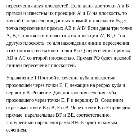
пересечения двух плоскостей. Если даны две точки A и B
прямой и известны их проекции A’ и B’ на плоскость, то
точкой С пересечения данных прямой и плоскости будет
точка пересечения прямых AB и A’B’ Если даны три точки
A, B, C плоскости и известны их проекции A’, B’, C’ на
другую плоскость, то для нахождения линии пересечения
этих плоскостей находят точки P и Q пересечения прямых
AB и AC со второй плоскостью. Прямая PQ будет искомой
линией пересечения плоскостей.
Упражнение 1 Постройте сечение куба плоскостью,
проходящей через точки E, F, лежащие на ребрах куба и
вершину B. Решение. Для построения сечения куба,
проходящего через точки E, F и вершину B, Соединим
отрезками точки E и B, F и B. Через точки E и F проведем
прямые, параллельные BF и BE, соответственно.
Полученный параллелограмм BFGE будет искомым
сечением.