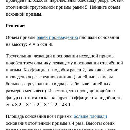
проведена плоскость, параллельная боковому ребру. Объем
отсеченной треугольной призмы равен 5. Найдите объем
исходной призмы.
Решение:
Объём призмы
равен произведению
площади основания
на высоту: V = S осн ·h.
Треугольник, лежащий в основании исходной призмы
подобен треугольнику, лежащему в основании отсечённой
призмы. Коэффициент подобия равен 2, так как сечение
проведено через среднюю линию (линейные размеры
большего треугольника в два раза больше линейных
размеров меньшего). Известно, что площади подобных
фигур соотносятся как квадрат коэффициента подобия, то
есть S 2 = S 1 k 2 = S 1 2 2 = 4S 1 .
Площадь основания всей призмы
больше площади
основания отсечённой призмы в 4 раза. Высоты обеих