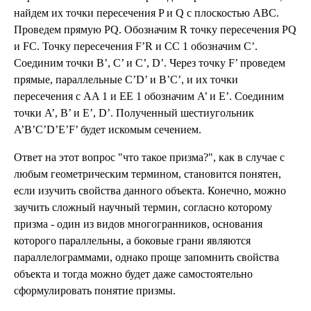
найдем их точки пересечения P и Q с плоскостью ABC.
Проведем прямую PQ. Обозначим R точку пересечения PQ
и FC. Точку пересечения F’R и CC 1 обозначим C’.
Соединим точки B’, C’ и C’, D’. Через точку F’ проведем
прямые, параллельные C’D’ и B’C’, и их точки
пересечения с AA 1 и EE 1 обозначим A’ и E’. Соединим
точки A’, B’ и E’, D’. Полученный шестиугольник
A’B’C’D’E’F’ будет искомым сечением.
Ответ на этот вопрос "что такое призма?", как в случае с
любым геометрическим термином, становится понятен,
если изучить свойства данного объекта. Конечно, можно
заучить сложный научный термин, согласно которому
призма - один из видов многогранников, основания
которого параллельны, а боковые грани являются
параллелограммами, однако проще запомнить свойства
объекта и тогда можно будет даже самостоятельно
сформулировать понятие призмы.