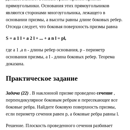
прямоугольники. Основания этих прямоугольников
являются сторонами многоугольника, лежащего в
основании призмы, а высоты равны длине боковых ребер.
Отсюда следует, что боковая поверхность призмы равна
S = a 1 l + a 2 l + ... + a n l = pl,
где a 1 ,а n - длины ребер основания, р - периметр
основания призмы, а I - длина боковых ребер. Теорема
доказана.
Практическое задание
Задача (22)
. В наклонной призме проведено
сечение
,
перпендикулярное боковым ребрам и пересекающее все
боковые ребра. Найдите боковую поверхность призмы,
если периметр сечения равен р, а боковые ребра равны l.
Решение. Плоскость проведенного сечения разбивает