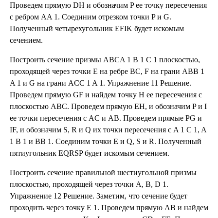
Проведем прямую DH и обозначим P ее точку пересечения
с ребром AA 1. Соединим отрезком точки P и G.
Полученный четырехугольник EFIK будет искомым
сечением.
Построить сечение призмы ABCA 1 B 1 C 1 плоскостью,
проходящей через точки E на ребре BC, F на грани ABB 1
A 1 и G на грани ACC 1 A 1. Упражнение 11 Решение.
Проведем прямую GF и найдем точку H ее пересечения с
плоскостью ABC. Проведем прямую EH, и обозначим P и I
ее точки пересечения с AC и AB. Проведем прямые PG и
IF, и обозначим S, R и Q их точки пересечения с A 1 C 1, A
1 B 1 и BB 1. Соединим точки E и Q, S и R. Полученный
пятиугольник EQRSP будет искомым сечением.
Построить сечение правильной шестиугольной призмы
плоскостью, проходящей через точки A, B, D 1.
Упражнение 12 Решение. Заметим, что сечение будет
проходить через точку E 1. Проведем прямую AB и найдем