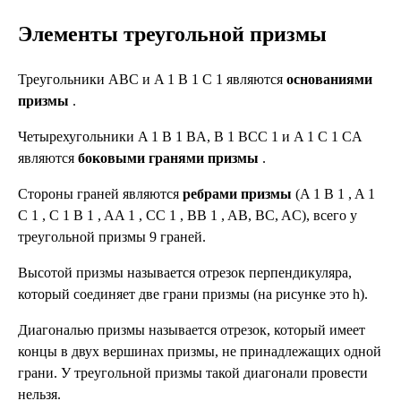
Элементы треугольной призмы
Треугольники ABC и A 1 B 1 C 1 являются
основаниями
призмы
.
Четырехугольники A 1 B 1 BA, B 1 BCC 1 и A 1 C 1 CA
являются
боковыми гранями призмы
.
Стороны граней являются
ребрами призмы
(A 1 B 1 , A 1
C 1 , C 1 B 1 , AA 1 , CC 1 , BB 1 , AB, BC, AC), всего у
треугольной призмы 9 граней.
Высотой призмы называется отрезок перпендикуляра,
который соединяет две грани призмы (на рисунке это h).
Диагональю призмы называется отрезок, который имеет
концы в двух вершинах призмы, не принадлежащих одной
грани. У треугольной призмы такой диагонали провести
нельзя.