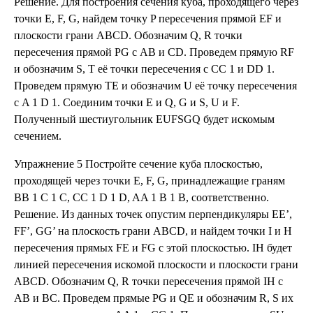
Решение. Для построения сечения куба, проходящего через
точки E, F, G, найдем точку P пересечения прямой EF и
плоскости грани ABCD. Обозначим Q, R точки
пересечения прямой PG с AB и CD. Проведем прямую RF
и обозначим S, T её точки пересечения с CC 1 и DD 1.
Проведем прямую TE и обозначим U её точку пересечения
с A 1 D 1. Соединим точки E и Q, G и S, U и F.
Полученный шестиугольник EUFSGQ будет искомым
сечением.
Упражнение 5 Постройте сечение куба плоскостью,
проходящей через точки E, F, G, принадлежащие граням
BB 1 C 1 C, CC 1 D 1 D, AA 1 B 1 B, соответственно.
Решение. Из данных точек опустим перпендикуляры EE’,
FF’, GG’ на плоскость грани ABCD, и найдем точки I и H
пересечения прямых FE и FG с этой плоскостью. IH будет
линией пересечения искомой плоскости и плоскости грани
ABCD. Обозначим Q, R точки пересечения прямой IH с
AB и BC. Проведем прямые PG и QE и обозначим R, S их