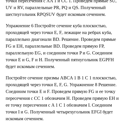
точки пересечения с AA 1 и CC 1. Проведем прямые SU,
UV и RV, параллельные PR, PQ и QS. Полученный
шестиугольник RPQSUV будет искомым сечением.
Упражнение 6 Постройте сечение куба плоскостью,
проходящей через точки E, F, лежащие на ребрах куба,
параллельно диагонали BD. Решение. Проведем прямые
FG и EH, параллельные BD. Проведем прямую FP,
параллельную EG, и соединим точки P и G. Соединим
точки E и G, F и H. Полученный пятиугольник EGPFH
будет искомым сечением.
Постройте сечение призмы ABCA 1 B 1 C 1 плоскостью,
проходящей через точки E, F, G. Упражнение 8 Решение.
Соединим точки E и F. Проведем прямую FG и ее точку
пересечения с CC 1 обозначим H. Проведем прямую EH и
ее точку пересечения с A 1 C 1 обозначим I. Соединим
точки I и G. Полученный четырехугольник EFGI будет
искомым сечением.