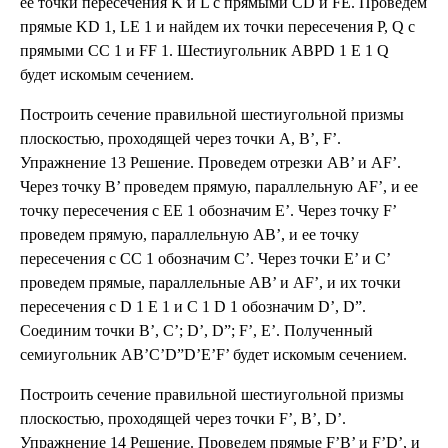
ее точки пересечения K и L с прямыми CD и FE. Проведем
прямые KD 1, LE 1 и найдем их точки пересечения P, Q с
прямыми CC 1 и FF 1. Шестиугольник ABPD 1 E 1 Q
будет искомым сечением.
Построить сечение правильной шестиугольной призмы
плоскостью, проходящей через точки A, B’, F’.
Упражнение 13 Решение. Проведем отрезки AB’ и AF’.
Через точку B’ проведем прямую, параллельную AF’, и ее
точку пересечения с EE 1 обозначим E’. Через точку F’
проведем прямую, параллельную AB’, и ее точку
пересечения с CC 1 обозначим C’. Через точки E’ и C’
проведем прямые, параллельные AB’ и AF’, и их точки
пересечения с D 1 E 1 и C 1 D 1 обозначим D’, D”.
Соединим точки B’, C’; D’, D”; F’, E’. Полученный
семиугольник AB’C’D”D’E’F’ будет искомым сечением.
Построить сечение правильной шестиугольной призмы
плоскостью, проходящей через точки F’, B’, D’.
Упражнение 14 Решение. Проведем прямые F’B’ и F’D’, и