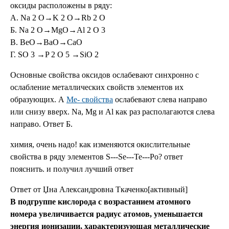
оксиды расположены в ряду:
А. Na 2 O→K 2 O→Rb 2 O
Б. Na 2 O→MgO→Al 2 O 3
В. BeO→BaO→CaO
Г. SO 3 →P 2 O 5 →SiO 2
Основные свойства оксидов ослабевают синхронно с
ослабление металлических свойств элементов их
образующих. А
Ме- свойства
ослабевают слева направо
или снизу вверх. Na, Mg и Al как раз располагаются слева
направо. Ответ Б.
химия, очень надо! как изменяются окислительные
свойства в ряду элементов S---Se---Te---Po? ответ
пояснить. и получил лучший ответ
Ответ от Џна Александровна Ткаченко[активный]
В подгруппе кислорода с возрастанием атомного
номера увеличивается радиус атомов, уменьшается
энергия ионизации, характеризующая металлические