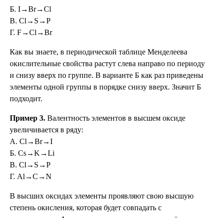
Б. I→Br→Cl
В. Cl→S→P
Г. F→Cl→Br
Как вы знаете, в периодической таблице Менделеева
окислительные свойства растут слева направо по периоду
и снизу вверх по группе. В варианте Б как раз приведены
элементы одной группы в порядке снизу вверх. Значит Б
подходит.
Пример 3.
Валентность элементов в высшем оксиде
увеличивается в ряду:
А. Cl→Br→I
Б. Cs→K→Li
В. Cl→S→P
Г. Al→C→N
В высших оксидах элементы проявляют свою высшую
степень окисления, которая будет совпадать с