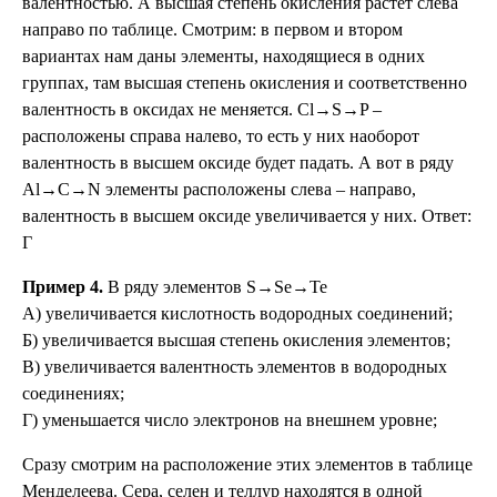
валентностью. А высшая степень окисления растёт слева
направо по таблице. Смотрим: в первом и втором
вариантах нам даны элементы, находящиеся в одних
группах, там высшая степень окисления и соответственно
валентность в оксидах не меняется. Cl→S→P –
расположены справа налево, то есть у них наоборот
валентность в высшем оксиде будет падать. А вот в ряду
Al→C→N элементы расположены слева – направо,
валентность в высшем оксиде увеличивается у них. Ответ:
Г
Пример 4.
В ряду элементов S→Se→Te
А) увеличивается кислотность водородных соединений;
Б) увеличивается высшая степень окисления элементов;
В) увеличивается валентность элементов в водородных
соединениях;
Г) уменьшается число электронов на внешнем уровне;
Сразу смотрим на расположение этих элементов в таблице
Менделеева. Сера, селен и теллур находятся в одной