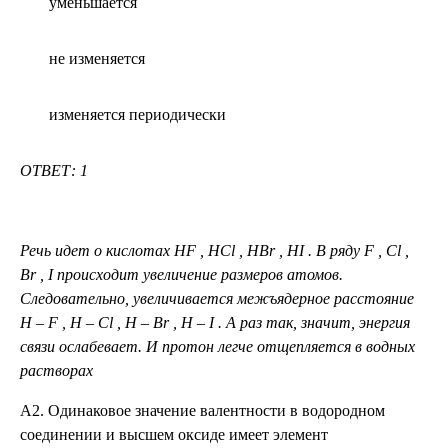
уменьшается
не изменяется
изменяется периодически
ОТВЕТ: 1
Речь идет о кислотах
HF
,
HCl
,
HBr
,
HI
. В ряду
F
,
Cl
,
Br
,
I
происходит увеличение размеров атомов.
Следовательно, увеличивается межъядерное расстояние
H
–
F
,
H
–
Cl
,
H
–
Br
,
H
–
I
. А раз так, значит, энергия
связи ослабевает. И протон легче отщепляется в водных
растворах
А2. Одинаковое значение валентности в водородном
соединении и высшем оксиде имеет элемент