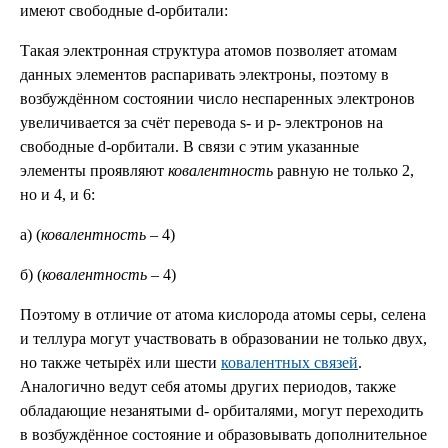
имеют свободные d-орбитали:
Такая электронная структура атомов позволяет атомам
данных элементов распаривать электроны, поэтому в
возбуждённом состоянии число неспаренных электронов
увеличивается за счёт перевода s- и р- электронов на
свободные d-орбитали. В связи с этим указанные
элементы проявляют
ковалентность
равную не только 2,
но и 4, и 6:
а) (
ковалентность
– 4)
б) (
ковалентность
– 4)
Поэтому в отличие от атома кислорода атомы серы, селена
и теллура могут участвовать в образовании не только двух,
но также четырёх или шести
ковалентных связей
.
Аналогично ведут себя атомы других периодов, также
обладающие незанятыми d- орбиталями, могут переходить
в возбуждённое состояние и образовывать дополнительное