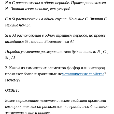
N
и
C
расположены в одном периоде. Правее расположен
N
. Значит азот меньше, чем углерод.
С и
Si
расположены в одной группе. Но выше С. Значит С
меньше чем
Si
.
Si
и
Al
расположены в одном третьем периоде, но правее
находится
Si
, значит
Si
меньше чем
Al
Порядок увеличения размеров атомов будет таким:
N
,
C
,
Si
,
Al
2. Какой из химических элементов фосфор или кислород
проявляет более выраженные не
металлические свойства
?
Почему?
ОТВЕТ:
Более выраженные неметаллические свойства проявляет
кислород, так как он расположен в периодической системе
элементов выше и правее.