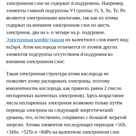
электронном слое не содержат d-подуровень. Например,
элементы главной подгруппы VI группы: О, S, Se, Te, Po
являются электронными аналогами, так как их атомы
содержат на внешнем электронном слое по шесть
электронов, два на s- и четыре на р- подуровне.
Электронная конфигурация
их валентного слоя имеет вид:
ns2np4. Атом кислорода отличается от атомов других
элементов подгруппы отсутствием d-подуровня во
внешнем электронном слое:
Такая электронная структура атома кислорода не
позволяет атому распаривать электроны, поэтому
ковалентность
кислорода, как правило, равна 2 (число
неспаренных валентных электронов). Здесь возрастание
числа неспаренных электронов возможно только путём
перевода электрона на следующий энергетический
уровень, что, естественно, сопряжено с большой затратой
энергии. Атомы элементов последующих периодов +16S,
+34Se, +52Te и +84Po на валентном электронном слое