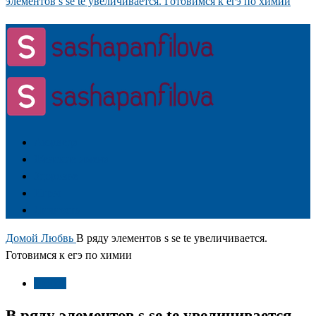
элементов s se te увеличивается. Готовимся к егэ по химии
Аюрведа
Женские имена
Здоровье
Игры
Личность
Домой
Любвь
В ряду элементов s se te увеличивается.
Готовимся к егэ по химии
Любвь
В ряду элементов s se te увеличивается.