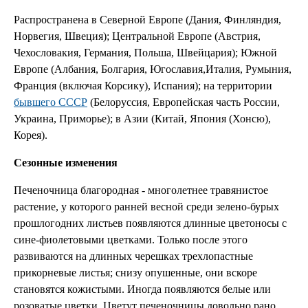
Распространена в Северной Европе (Дания, Финляндия,
Норвегия, Швеция); Центральной Европе (Австрия,
Чехословакия, Германия, Польша, Швейцария); Южной
Европе (Албания, Болгария, Югославия,Италия, Румыния,
Франция (включая Корсику), Испания); на территории
бывшего СССР
(Белоруссия, Европейская часть России,
Украина, Приморье); в Азии (Китай, Япония (Хонсю),
Корея).
Сезонные изменения
Печеночница благородная - многолетнее травянистое
растение, у которого ранней весной среди зелено-бурых
прошлогодних листьев появляются длинные цветоносы с
сине-фиолетовыми цветками. Только после этого
развиваются на длинных черешках трехлопастные
прикорневые листья; снизу опушенные, они вскоре
становятся кожистыми. Иногда появляются белые или
розоватые цветки. Цветут печеночницы довольно рано