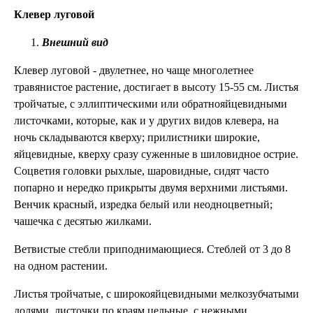
Клевер луговой
Внешний вид
Клевер луговой - двулетнее, но чаще многолетнее
травянистое растение, достигает в высоту 15-55 см. Листья
тройчатые, с эллиптическими или обратнояйцевидными
листочками, которые, как и у других видов клевера, на
ночь складываются кверху; прилистники широкие,
яйцевидные, кверху сразу суженные в шиловидное острие.
Соцветия головки рыхлые, шаровидные, сидят часто
попарно и нередко прикрыты двумя верхними листьями.
Венчик красный, изредка белый или неодноцветный;
чашечка с десятью жилками.
Ветвистые стебли приподнимающиеся. Стеблей от 3 до 8
на одном растении.
Листья тройчатые, с широкояйцевидными мелкозубчатыми
долями, листочки по краям цельные, с нежными