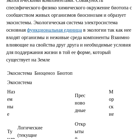
экологическими компонентами. Совакуность
спесифического физико химического окружение биотопа с
сообшеством живых организмов биосинозам и образует
экосистемы. Экологическая система электросистема
основная
функциональная единица
в экологии так как нее
входят организмы и неживые среда компоненты Взаимно
влияющие на свойства друг друга и необходимые условия
для поддержания жизни в той ее форме, который
существует на Земле
Экосистема
Биоценоз
Биотоп
Экосистема
Наз
М
Прес
ем
ор
ново
ны
ск
дные
е
ие
Откр
Логические
Ту
ыты
(текущие
ндр
й