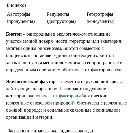
Биоценоз
Автотрофы
Редуценты
Гетеротрофы
(продуценты)
(деструкторы)
(консументы)
Биотоп
– однородный в экологическом отношение
участок земной поверх- ности (теретория или акватория),
затятый одним биосенозам. Биотоп совместно с
биоценозом составляет единый биогеоценоз. Биотоп
характери- суется местоположением в геопространстве и
определенным сочетанием абиотических факторов среды.
Экелогический фактор
– элементы окружающий среды,
дейтвующие на организм. Различают следующие
категории
экологических факторов
абиотические
(связонные с нежывой природой), биотические (связонные
с живой природе) и соцальные связонные с сойиальной
организацией материи.
Загразнение атмосферы, гидросферы и.др