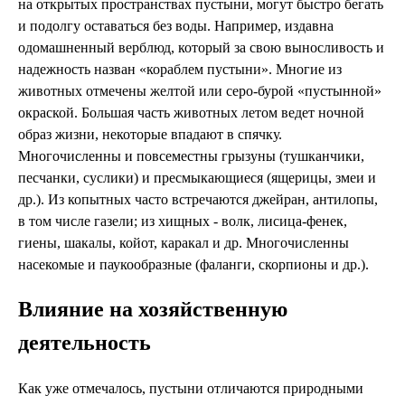
на открытых пространствах пустыни, могут быстро бегать
и подолгу оставаться без воды. Например, издавна
одомашненный верблюд, который за свою выносливость и
надежность назван «кораблем пустыни». Многие из
животных отмечены желтой или серо-бурой «пустынной»
окраской. Большая часть животных летом ведет ночной
образ жизни, некоторые впадают в спячку.
Многочисленны и повсеместны грызуны (тушканчики,
песчанки, суслики) и пресмыкающиеся (ящерицы, змеи и
др.). Из копытных часто встречаются джейран, антилопы,
в том числе газели; из хищных - волк, лисица-фенек,
гиены, шакалы, койот, каракал и др. Многочисленны
насекомые и паукообразные (фаланги, скорпионы и др.).
Влияние на хозяйственную
деятельность
Как уже отмечалось, пустыни отличаются природными