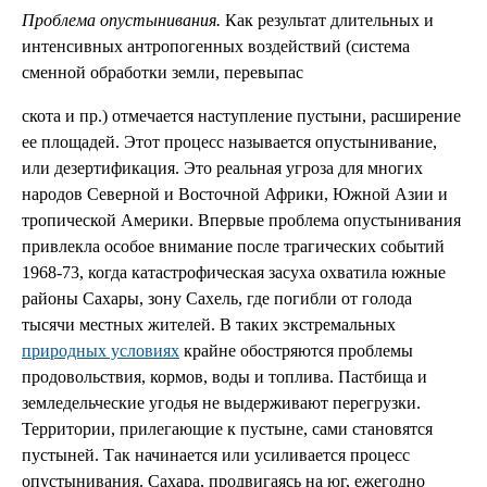
Проблема опустынивания.
Как результат длительных и
интенсивных антропогенных воздействий (система
сменной обработки земли, перевыпас
скота и пр.) отмечается наступление пустыни, расширение
ее площадей. Этот процесс называется опустынивание,
или дезертификация. Это реальная угроза для многих
народов Северной и Восточной Африки, Южной Азии и
тропической Америки. Впервые проблема опустынивания
привлекла особое внимание после трагических событий
1968-73, когда катастрофическая засуха охватила южные
районы Сахары, зону Сахель, где погибли от голода
тысячи местных жителей. В таких экстремальных
природных условиях
крайне обостряются проблемы
продовольствия, кормов, воды и топлива. Пастбища и
земледельческие угодья не выдерживают перегрузки.
Территории, прилегающие к пустыне, сами становятся
пустыней. Так начинается или усиливается процесс
опустынивания. Сахара, продвигаясь на юг, ежегодно