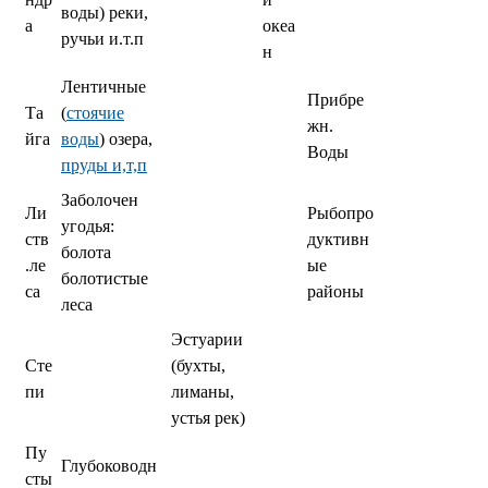
воды) реки,
а
океа
ручьи и.т.п
н
Лентичные
Прибре
Та
(
стоячие
жн.
йга
воды
) озера,
Воды
пруды и,т,п
Заболочен
Ли
Рыбопро
угодья:
ств
дуктивн
болота
.ле
ые
болотистые
са
районы
леса
Эстуарии
Сте
(бухты,
пи
лиманы,
устья рек)
Пу
Глубоководн
сты