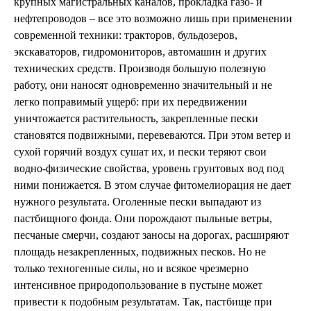
крупных магистральных каналов, прокладка газо- и
нефтепроводов – все это возможно лишь при применении
современной техники: тракторов, бульдозеров,
экскаваторов, гидромониторов, автомашин и других
технических средств. Производя большую полезную
работу, они наносят одновременно значительный и не
легко поправимый ущерб: при их передвижении
уничтожается растительность, закрепленные пески
становятся подвижными, перевеваются. При этом ветер и
сухой горячий воздух сушат их, и пески теряют свои
водно-физические свойства, уровень грунтовых вод под
ними понижается. В этом случае фитомелиорация не дает
нужного результата. Оголенные пески выпадают из
пастбищного фонда. Они порождают пыльные ветры,
песчаные смерчи, создают заносы на дорогах, расширяют
площадь незакрепленных, подвижных песков. Но не
только техногенные силы, но и всякое чрезмерно
интенсивное природопользование в пустыне может
привести к подобным результатам. Так, пастбище при