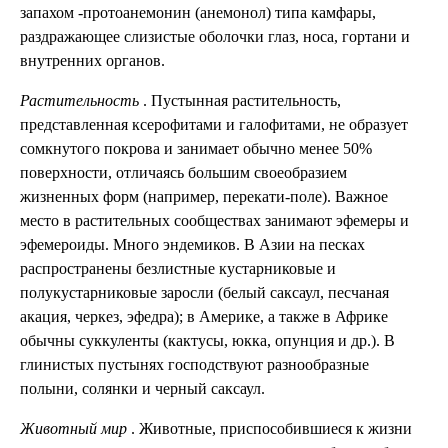
запахом -протоанемонин (анемонол) типа камфары,
раздражающее слизистые оболочки глаз, носа, гортани и
внутренних органов.
Растительность
. Пустынная растительность,
представленная ксерофитами и галофитами, не образует
сомкнутого покрова и занимает обычно менее 50%
поверхности, отличаясь большим своеобразием
жизненных форм (например, перекати-поле). Важное
место в растительных сообществах занимают эфемеры и
эфемероиды. Много эндемиков. В Азии на песках
распространены безлистные кустарниковые и
полукустарниковые заросли (белый саксаул, песчаная
акация, черкез, эфедра); в Америке, а также в Африке
обычны суккуленты (кактусы, юкка, опунция и др.). В
глинистых пустынях господствуют разнообразные
полыни, солянки и черный саксаул.
Животный мир
. Животные, приспособившиеся к жизни