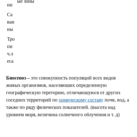
ые зоны
ни
Са
ван
ны
Тро
пи
ч.л
еса
Биосеноз –
это совокупность популяций всех видов
живых организмов, населяюших определенную
географическую тереторию, отличаюшуюся от других
соседних территорий по
химическому составу
почв, вод, а
также по ряду физических показателей. (высота над
уровнем моря, величина солнечного облучения и т. д)