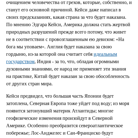
очищением человечества от грехов, которые, собственно, и
станут его основной причиной. Кейси даже написал в
своих предсказаниях, какая страна за что будет наказана.
По мнению Эдгара Кейси, Америка должна стать жертвой
природных разрушений прежде всего потому, что живет
не в соответствии с провозглашенным ею девизом: «На
бога мы уповаем». Англия будет наказана за свою
гордыню, из-за которой она считает себя
идеальным
государством
, Индия - за то, что, обладая огромными
духовными знаниями, ее народ не применяет эти знания
на практике, Китай будет наказан за свою обособленность
от других стран мира.
Кейси предвидел, что большая часть Японии будет
затоплена, Северная Европа тоже уйдет под воду; из моря
появится затонувший материк Атлантиды; многие
геофизические изменения произойдут в Северной
Америке. Особенно преобразится североатлантическое
побережье; Лос-Анджелес и Сан-Франциско будут