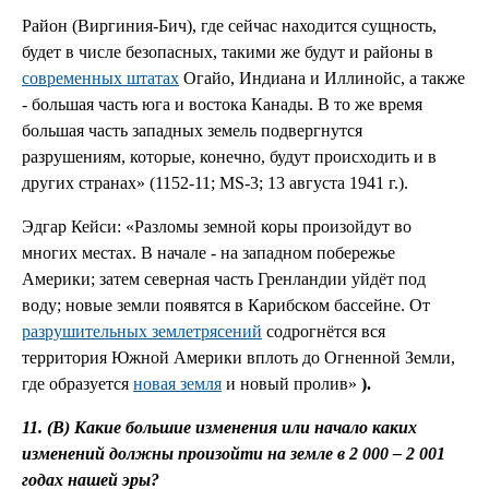
Район (Виргиния-Бич), где сейчас находится сущность,
будет в числе безопасных, такими же будут и районы в
современных штатах
Огайо, Индиана и Иллинойс, а также
- большая часть юга и востока Канады. В то же время
большая часть западных земель подвергнутся
разрушениям, которые, конечно, будут происходить и в
других странах» (1152-11; MS-3; 13 августа 1941 г.).
Эдгар Кейси: «Разломы земной коры произойдут во
многих местах. В начале - на западном побережье
Америки; затем северная часть Гренландии уйдёт под
воду; новые земли появятся в Карибском бассейне. От
разрушительных землетрясений
содрогнётся вся
территория Южной Америки вплоть до Огненной Земли,
где образуется
новая земля
и новый пролив»
).
11. (В) Какие большие изменения или начало каких
изменений должны произойти на земле в 2 000 – 2 001
годах нашей эры?