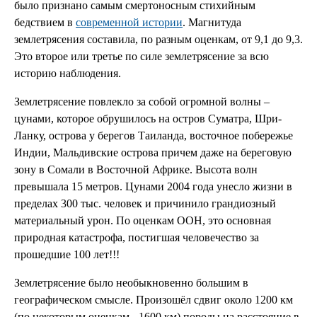
было признано самым смертоносным стихийным
бедствием в
современной истории
. Магнитуда
землетрясения составила, по разным оценкам, от 9,1 до 9,3.
Это второе или третье по силе землетрясение за всю
историю наблюдения.
Землетрясение повлекло за собой огромной волны –
цунами, которое обрушилось на остров Суматра, Шри-
Ланку, острова у берегов Таиланда, восточное побережье
Индии, Мальдивские острова причем даже на береговую
зону в Сомали в Восточной Африке. Высота волн
превышала 15 метров. Цунами 2004 года унесло жизни в
пределах 300 тыс. человек и причинило грандиозный
материальный урон. По оценкам ООН, это основная
природная катастрофа, постигшая человечество за
прошедшие 100 лет!!!
Землетрясение было необыкновенно большим в
географическом смысле. Произошёл сдвиг около 1200 км
(по некоторым оценкам - 1600 км) породы на расстояние в