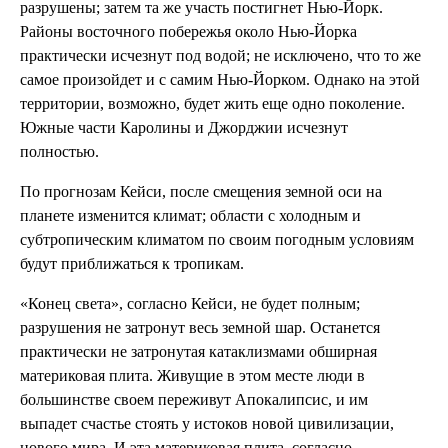
разрушены; затем та же участь постигнет Нью-Йорк.
Районы восточного побережья около Нью-Йорка
практически исчезнут под водой; не исключено, что то же
самое произойдет и с самим Нью-Йорком. Однако на этой
территории, возможно, будет жить еще одно поколение.
Южные части Каролины и Джорджии исчезнут
полностью.
По прогнозам Кейси, после смещения земной оси на
планете изменится климат; области с холодным и
субтропическим климатом по своим погодным условиям
будут приближаться к тропикам.
«Конец света», согласно Кейси, не будет полным;
разрушения не затронут весь земной шар. Останется
практически не затронутая катаклизмами обширная
материковая плита. Живущие в этом месте люди в
большинстве своем переживут Апокалипсис, и им
выпадет счастье стоять у истоков новой цивилизации,
нового мира. И эта материковая плита, согласно