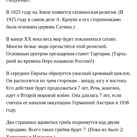
В 1925 году на Земле появится сатанинская религия. (В
1925 году в самом деле А. Кроули и его сторонниками
была основана церковь Сатаны.)
В конце XX века весь мир будет поклоняться сатане.
Многие белые люди прельстятся этой религией.
Основным центром прельщения станет Тартария. (Тарта-
рией во времена Неро называли Россию!)
В середине Европы образуется ужасный кровавый циклон.
Он расползется по трем сторонам - западу, югу и востоку.
Его действие будет продолжаться 7 лет. Речь, конечно,
идет о Второй мировой войне. Она длилась 7 лет, если
считать ее началом оккупацию Германией Австрии в 1938
году.
Два страшных ядовитых гриба поднимутся над двумя
городами. Всего таких грибов будет 7. (Пока их было 2:
Хиросима и Нагасаки.)