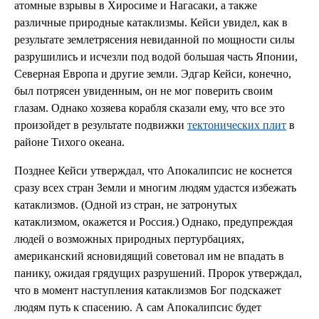
атомные взрывы в Хиросиме и Нагасаки, а также
различные природные катаклизмы. Кейси увидел, как в
результате землетрясения невиданной по мощности силы
разрушились и исчезли под водой большая часть Японии,
Северная Европа и другие земли. Эдгар Кейси, конечно,
был потрясен увиденным, он не мог поверить своим
глазам. Однако хозяева корабля сказали ему, что все это
произойдет в результате подвижки
тектонических плит
в
районе Тихого океана.
Позднее Кейси утверждал, что Апокалипсис не коснется
сразу всех стран Земли и многим людям удастся избежать
катаклизмов. (Одной из стран, не затронутых
катаклизмом, окажется и Россия.) Однако, предупреждая
людей о возможных природных пертурбациях,
американский ясновидящий советовал им не впадать в
панику, ожидая грядущих разрушений. Пророк утверждал,
что в момент наступления катаклизмов Бог подскажет
людям путь к спасению. А сам Апокалипсис будет