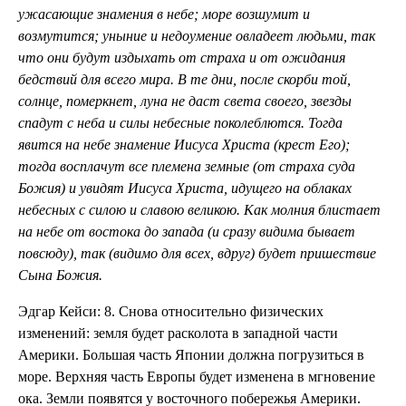
ужасающие знамения в небе; море возшумит и
возмутится; уныние и недоумение овладеет людьми, так
что они будут издыхать от страха и от ожидания
бедствий для всего мира. В те дни, после скорби той,
солнце, померкнет, луна не даст света своего, звезды
спадут с неба и силы небесные поколеблются. Тогда
явится на небе знамение Иисуса Христа (крест Его);
тогда восплачут все племена земные (от страха суда
Божия) и увидят Иисуса Христа, идущего на облаках
небесных с силою и славою великою. Как молния блистает
на небе от востока до запада (и сразу видима бывает
повсюду), так (видимо для всех, вдруг) будет пришествие
Сына Божия.
Эдгар Кейси: 8. Снова относительно физических
изменений: земля будет расколота в западной части
Америки. Большая часть Японии должна погрузиться в
море. Верхняя часть Европы будет изменена в мгновение
ока. Земли появятся у восточного побережья Америки.