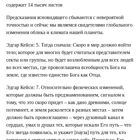
содержит 14 тысяч листов
Предсказания ясновидящего сбываются с невероятной
точностью и сейчас мы являемся свидетелями глобального
изменения облика и климата нашей планеты.
Эдгар Кейси: 5. Тогда сначала: Скоро в мир должно войти
тело; которое для многих будет считаться представителем
секты или группы, но будет возлюбленным для всех людей
во всех местах, где провозглашена всеобщность Бога на
земле, где известно единство Бога как Отца.
Эдгар Кейси: 7. Относительно физических изменений,
которые должны быть предзнаменованием, сигналом к
тому, что это скоро придет – как дано древними, солнце
потемнеет, и земля расколется в разных местах – затем
должно быть провозглашено – через духовный канал в
сердцах, умах и душах тех, которые искали Его путь – что
Его звезда появилась, и укажет [пауза] путь для тех, кто
вступают в святая святых в самих себе. Поскольку, Бог