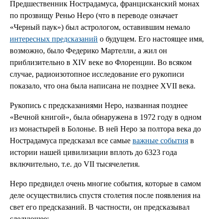
Предшественник Нострадамуса, францисканский монах
по прозвищу Реньо Неро (что в переводе означает
«Черный паук») был астрологом, оставившим немало
интересных предсказаний
о будущем. Его настоящее имя,
возможно, было Федерико Мартелли, а жил он
приблизительно в XIV веке во Флоренции. Во всяком
случае, радиоизотопное исследование его рукописи
показало, что она была написана не позднее XVII века.
Рукопись с предсказаниями Неро, названная позднее
«Вечной книгой», была обнаружена в 1972 году в одном
из монастырей в Болонье. В ней Неро за полтора века до
Нострадамуса предсказал все самые
важные события
в
истории нашей цивилизации вплоть до 6323 года
включительно, т.е. до VII тысячелетия.
Неро предвидел очень многие события, которые в самом
деле осуществились спустя столетия после появления на
свет его предсказаний. В частности, он предсказывал
следующее: