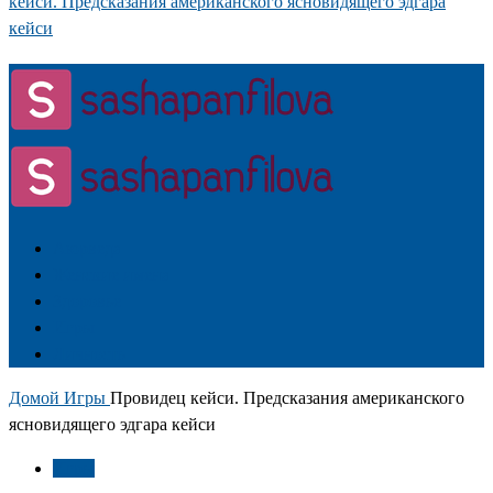
кейси. Предсказания американского ясновидящего эдгара
кейси
Аюрведа
Женские имена
Здоровье
Игры
Личность
Домой
Игры
Провидец кейси. Предсказания американского
ясновидящего эдгара кейси
Игры