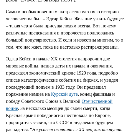
Самым необыкновенным экстрасенсом за всю историю
человечества был – Эдгар Кейси. Желание узнать будущее
– такая черта была присуща людям всегда. Вот почему
различные предсказания и пророчества пользовались
большой популярностью. И если и известны многим, то о
том, что нас ждет, пока не настолько растиражированы.
Эдгар Кейси в начале XX столетия напророчил две
мировые войны, назвав даты их начала и окончания,
предсказал экономический кризис 1929 года, подробно
описав катастрофические события на биржах, и увидел
последующий подъем в 1933 году. Он предвещал
поражение немцев на
Курской дуге
, конец фашизма и
победу Советского Союза в Великой
Отечественной
войне
. За несколько месяцев до своей смерти, когда
Красная армия победоносно шествовала по Европе,
прорицатель заявил, что СССР в недалеком будущем
распадется. “
Не успеет окончиться XX век, как наступит