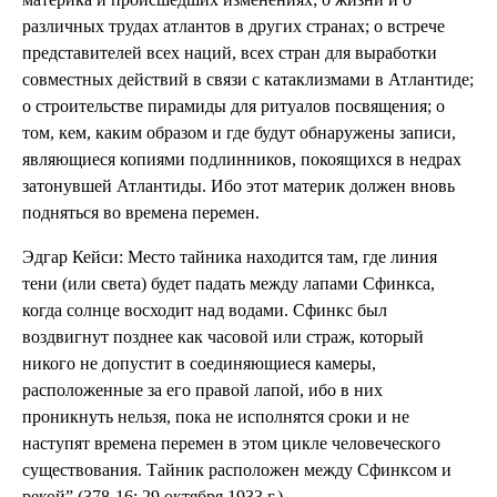
различных трудах атлантов в других странах; о встрече
представителей всех наций, всех стран для выработки
совместных действий в связи с катаклизмами в Атлантиде;
о строительстве пирамиды для ритуалов посвящения; о
том, кем, каким образом и где будут обнаружены записи,
являющиеся копиями подлинников, покоящихся в недрах
затонувшей Атлантиды. Ибо этот материк должен вновь
подняться во времена перемен.
Эдгар Кейси: Место тайника находится там, где линия
тени (или света) будет падать между лапами Сфинкса,
когда солнце восходит над водами. Сфинкс был
воздвигнут позднее как часовой или страж, который
никого не допустит в соединяющиеся камеры,
расположенные за его правой лапой, ибо в них
проникнуть нельзя, пока не исполнятся сроки и не
наступят времена перемен в этом цикле человеческого
существования. Тайник расположен между Сфинксом и
рекой” (378-16; 29 октября 1933 г.).